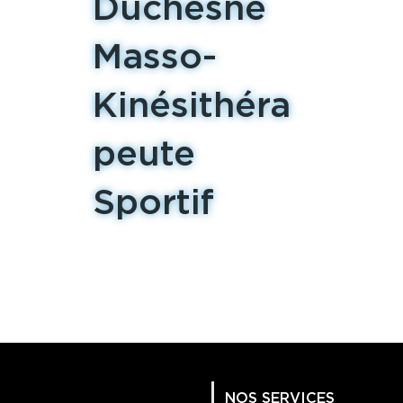
Duchesne
Masso-
Kinésithéra
peute
Sportif
NOS SERVICES