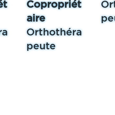
ét
Copropriét
Or
aire
pe
ra
Orthothéra
peute