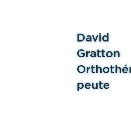
David
Gratton
Orthothé
peute