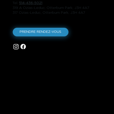
Tel.
514-436-5021
319 A Ozias-Leduc, Otterburn Park, J3H 4A7
317 Ozias-Leduc, Otterburn Park, J3H 4A7
PRENDRE RENDEZ-VOUS