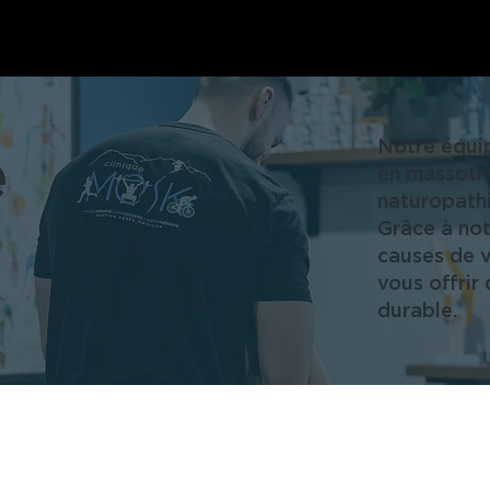
Notre équip
e
en massothé
naturopathi
Grâce à not
causes de v
vous offrir
durable.