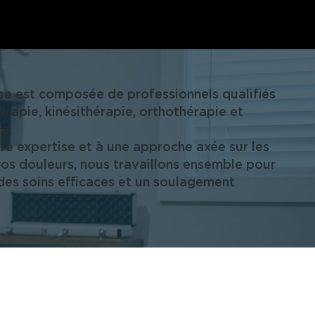
e est composée de professionnels qualifiés
rapie, kinésithérapie, orthothérapie et
e.
re expertise et à une approche axée sur les
os douleurs, nous travaillons ensemble pour
 des soins efficaces et un soulagement