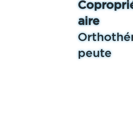
Copropri
aire
Orthothé
peute