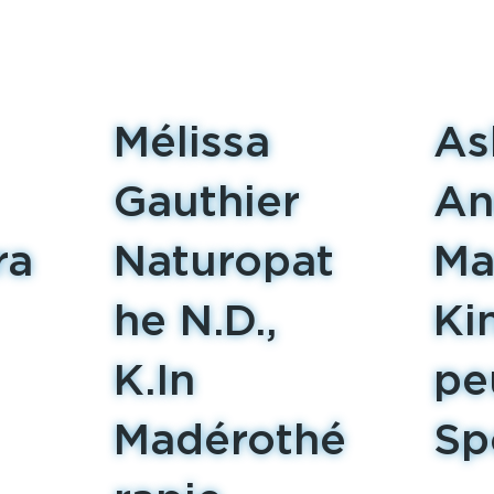
Mélissa
As
Gauthier
An
ra
Naturopat
Ma
he N.D.,
Ki
K.In
pe
Madérothé
Sp