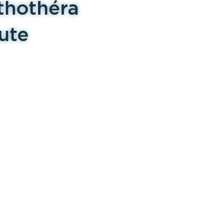
thothéra
ute