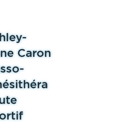
hley-
ne Caron
sso-
nésithéra
ute
ortif